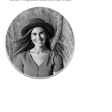
ascoltare e familiarizzare sono i primi passi 
per imparare una nuova lingua!