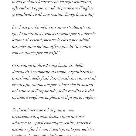
invita a chiacchierare con lei ogni settimana, 
offrendoci l'opportunità di praticare l'inglese 
(e condividere alcune risatine lungo la strada).
Le classi per bambini saranno strutturate con 
giochi interattivi e conversazioni per rendere le 
lezioni divertenti, mentre le classi per adulti 
assumeranno un'atmosfera più da "incontro 
con un amico per un caffè". 
Ci saranno inoltre 2 corsi business, della 
durata di 8 settimane ciascuno, organizzati in 
prossimità delle festività. Questi corsi sono stati 
creati appositamente per coloro che lavorano 
nel settore dell'ospitalità, della vendita e/o del 
turismo e vogliono migliorare il proprio inglese.
Se ti senti nervoso o hai paura, non 
preoccuparti, queste lezioni sono ancora 
adatte a te... puoi comunque venire, sederti e 
ascoltare finché non ti senti pronto per unirti e 
parlare. Dopotutto, dalla mia esperienza, 