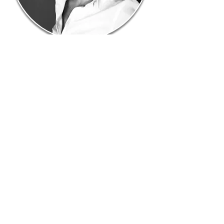
be.here.now.
Studio Pascolini
info@studiopascolini.com
335.6327874
Corso Mazzini 29