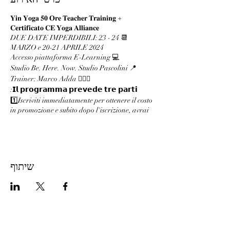
𝐘𝐢𝐧 𝐘𝐨𝐠𝐚 𝟓𝟎 𝐎𝐫𝐞 𝐓𝐞𝐚𝐜𝐡𝐞𝐫 𝐓𝐫𝐚𝐢𝐧𝐢𝐧𝐠 +
𝐂𝐞𝐫𝐭𝐢𝐟𝐢𝐜𝐚𝐭𝐨 𝐂𝐄 𝐘𝐨𝐠𝐚 𝐀𝐥𝐥𝐢𝐚𝐧𝐜𝐞
📆 DUE DATE IMPERDIBILI: 23 - 24
MARZO e 20-21 APRILE 2024
💻 Accesso piattaforma E-Learning
📍 Studio Be. Here. Now. Studio Pascolini
🧘🏻‍♂️ Trainer: Marco Adda
𝗜𝗹 𝗽𝗿𝗼𝗴𝗿𝗮𝗺𝗺𝗮 𝗽𝗿𝗲𝘃𝗲𝗱𝗲 𝘁𝗿𝗲 𝗽𝗮𝗿𝘁𝗶:
1️⃣Iscriviti immediatamente per ottenere il costo
in promozione e subito dopo l'iscrizione, avrai
accesso ai contenuti online.
Questa sezione è autodidattica, ed equivale a 20
ore di CE.
2️⃣ Pratica In Presenza: Full Immersion
Weekend 1 (MARZO)
שיתוף
Sessioni pratiche in un weekend full immersion.
Questa è una sessione in presenza e di gruppo,
ed equivale a 15 ore di CE.
3️⃣ Pratica In Presenza: Full Immersion
Weekend 2 (Aprile)
Sessioni pratiche in un weekend full immersion.
Questa è una sessione in presenza e di gruppo,