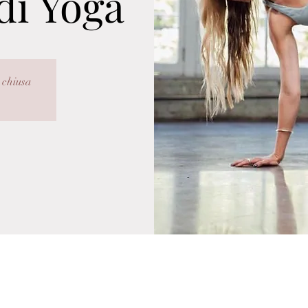
di Yoga
 chiusa