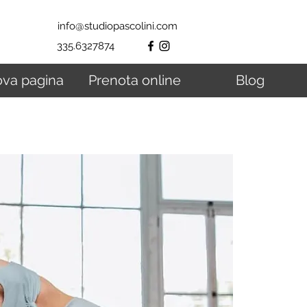
info@studiopascolini.com
335.6327874
va pagina
Prenota online
Blog