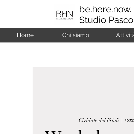
be.here.now.
Studio Pascol
Home
Chi siamo
Attivit
Cividale del Friuli
  |  