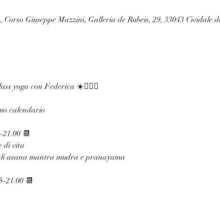
, Corso Giuseppe Mazzini, Galleria de Rubeis, 29, 33043 Cividale de
🧘🏻‍♀️☀️ Estate in armonia: 4 masterclass yoga con Federica
uo calendario:
📆 VENERDì 12 LUGLIO 18.45-21.00
e di vita
ntali asana mantra mudra e pranayama
📆 VENERDI’ 26 LUGLIO 18.45-21.00
📆SABATO 10 AGOSTO 7.00-9.00