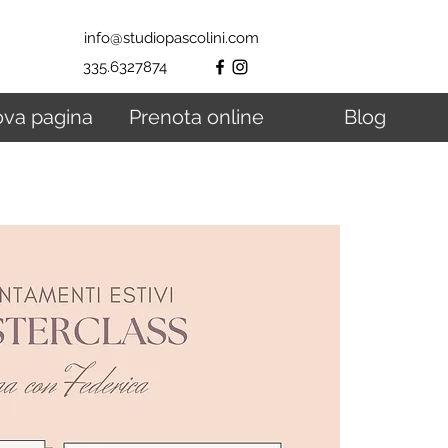
info@studiopascolini.com
335.6327874
va pagina
Prenota online
Blog