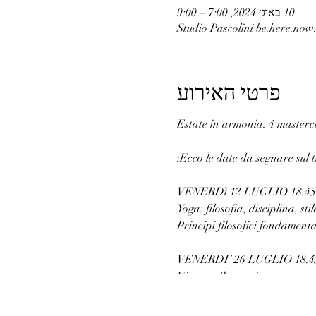
10 באוג׳ 2024, 7:00 – 9:00
Studio Pascolini be.here.now.
פרטי האירוע
Ecco le date da segnare sul t
Yoga: filosofia, disciplina, stil
Principi filosofici fondame
Vinyasa flow e yin yoga