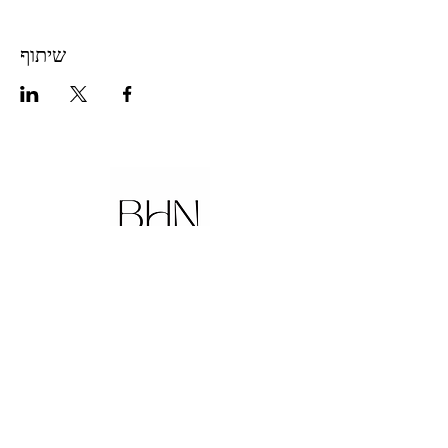
שיתוף
be.here.now.
Studio Pascolini
info@studiopascolini.com
335.6327874