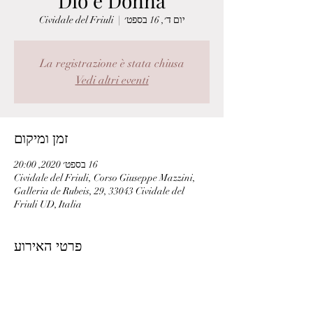
Dio é Donna
יום ד׳, 16 בספט׳
  |  
Cividale del Friuli
La registrazione è stata chiusa
Vedi altri eventi
זמן ומיקום
16 בספט׳ 2020, 20:00
Cividale del Friuli, Corso Giuseppe Mazzini,
Galleria de Rubeis, 29, 33043 Cividale del
Friuli UD, Italia
פרטי האירוע