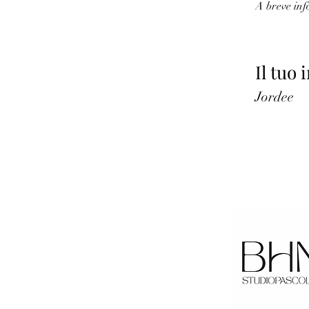
A breve inf
Il tuo
Jordee