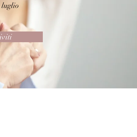
 luglio
iviti