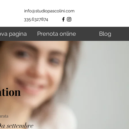
info@studiopascolini.com
335.6327874
va pagina
Prenota online
Blog
ation
urata
a settembre