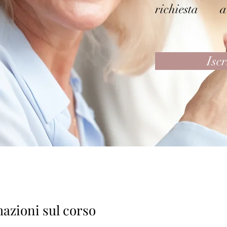
richiesta
a
Iscr
azioni sul corso