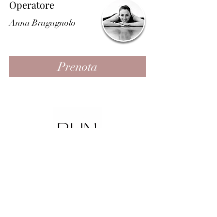
Operatore
Anna Bragagnolo
Prenota
be.here.now.
Studio Pascolini